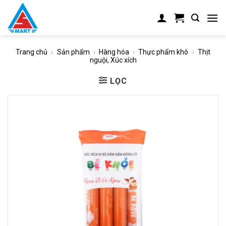
Skip
to
content
Trang chủ
›
Sản phẩm
›
Hàng hóa
›
Thực phẩm khô
›
Thịt
nguội, Xúc xích
LỌC