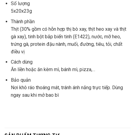
Số lượng
5x20x23g
Thành phần
Thịt (30% gồm có hỗn hợp thị bò xay, thịt heo xay và thịt
gà xay), tinh bột bắp biến tinh (E1422), nước, mỡ heo,
trứng gà, protein đậu nành, muối, đường, tiêu, tỏi, chất
điều vị
Cách dùng
Ăn liền hoặc ăn kèm mì, bánh mì, pizza,…
Bảo quản
Nơi khô ráo thoáng mát, tránh ánh nắng trực tiếp. Dùng
ngay sau khi mở bao bì