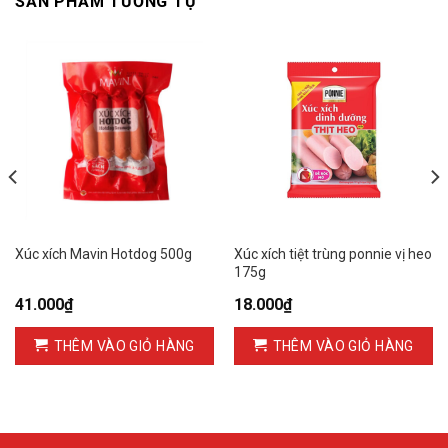
SẢN PHẨM TƯƠNG TỰ
Xúc xích Mavin Hotdog 500g
Xúc xích tiệt trùng ponnie vị heo
175g
41.000
₫
18.000
₫
THÊM VÀO GIỎ HÀNG
THÊM VÀO GIỎ HÀNG