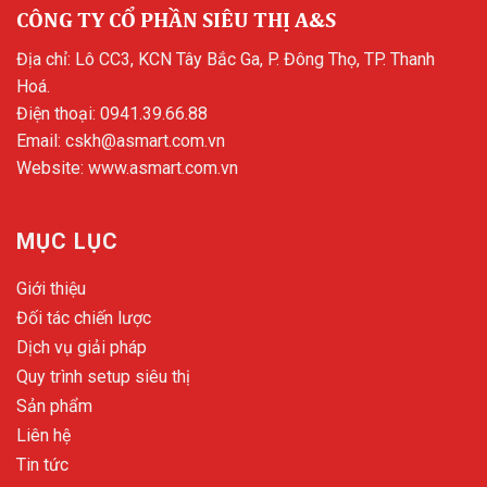
CÔNG TY CỔ PHẦN SIÊU THỊ A&S
Địa chỉ: Lô CC3, KCN Tây Bắc Ga, P. Đông Thọ, TP. Thanh
Hoá.
Điện thoại:
0941.39.66.88
Email:
cskh@asmart.com.vn
Website:
www.asmart.com.vn
MỤC LỤC
Giới thiệu
Đối tác chiến lược
Dịch vụ giải pháp
Quy trình setup siêu thị
Sản phẩm
Liên hệ
Tin tức