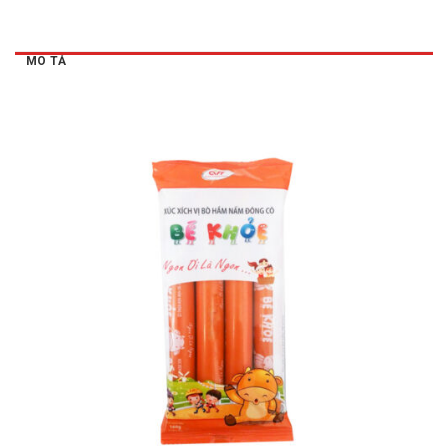
MÔ TẢ