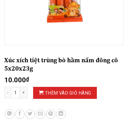
Xúc xích tiệt trùng bò hầm nấm đông cô
5x20x23g
10.000
₫
Xúc xích tiệt trùng bò hầm nấm đông cô 5x20x23g số lượng
THÊM VÀO GIỎ HÀNG