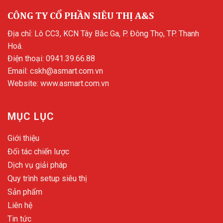
CÔNG TY CỔ PHẦN SIÊU THỊ A&S
Địa chỉ: Lô CC3, KCN Tây Bắc Ga, P. Đông Thọ, TP. Thanh
Hoá.
Điện thoại:
0941.39.66.88
Email:
cskh@asmart.com.vn
Website:
www.asmart.com.vn
MỤC LỤC
Giới thiệu
Đối tác chiến lược
Dịch vụ giải pháp
Quy trình setup siêu thị
Sản phẩm
Liên hệ
Tin tức