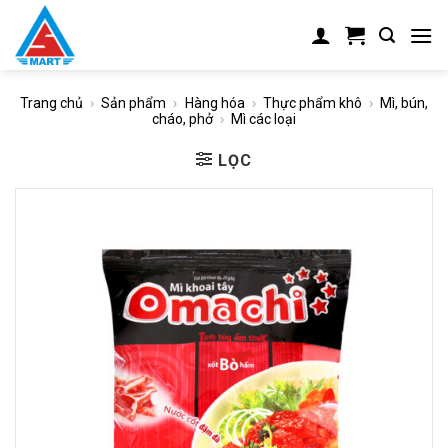
Skip
to
content
Trang chủ
›
Sản phẩm
›
Hàng hóa
›
Thực phẩm khô
›
Mì, bún,
cháo, phở
›
Mì các loại
LỌC