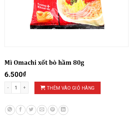
Mì Omachi xốt bò hầm 80g
6.500
₫
Mì Omachi xốt bò hầm 80g số lượng
THÊM VÀO GIỎ HÀNG