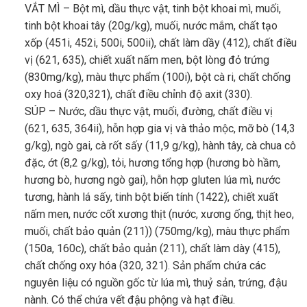
VẮT MÌ – Bột mì, dầu thực vật, tinh bột khoai mì, muối,
tinh bột khoai tây (20g/kg), muối, nước mắm, chất tạo
xốp (451i, 452i, 500i, 500ii), chất làm dầy (412), chất điều
vị (621, 635), chiết xuất nấm men, bột lòng đỏ trứng
(830mg/kg), màu thực phẩm (100i), bột cà ri, chất chống
oxy hoá (320,321), chất điều chỉnh độ axit (330).
SÚP – Nước, dầu thực vật, muối, đường, chất điều vị
(621, 635, 364ii), hỗn hợp gia vị và thảo mộc, mỡ bò (14,3
g/kg), ngò gai, cà rốt sấy (11,9 g/kg), hành tây, cà chua cô
đặc, ớt (8,2 g/kg), tỏi, hương tổng hợp (hương bò hầm,
hương bò, hương ngò gai), hỗn hợp gluten lúa mì, nước
tương, hành lá sấy, tinh bột biến tính (1422), chiết xuất
nấm men, nước cốt xương thịt (nước, xương ống, thịt heo,
muối, chất bảo quản (211)) (750mg/kg), màu thực phẩm
(150a, 160c), chất bảo quản (211), chất làm dày (415),
chất chống oxy hóa (320, 321). Sản phẩm chứa các
nguyên liệu có nguồn gốc từ lúa mì, thuỷ sản, trứng, đậu
nành. Có thể chứa vết đậu phộng và hạt điều.