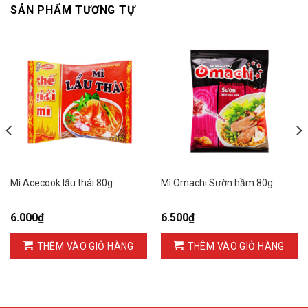
SẢN PHẨM TƯƠNG TỰ
Mì Acecook lẩu thái 80g
Mì Omachi Sườn hầm 80g
6.000
₫
6.500
₫
THÊM VÀO GIỎ HÀNG
THÊM VÀO GIỎ HÀNG