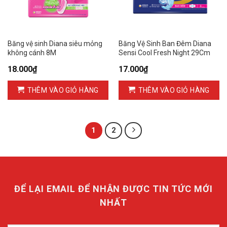
Băng vệ sinh Diana siêu mỏng
Băng Vệ Sinh Ban Đêm Diana
không cánh 8M
Sensi Cool Fresh Night 29Cm
18.000
₫
17.000
₫
THÊM VÀO GIỎ HÀNG
THÊM VÀO GIỎ HÀNG
1
2
ĐỂ LẠI EMAIL ĐỂ NHẬN ĐƯỢC TIN TỨC MỚI
NHẤT