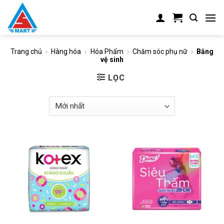
Skip
to
content
Trang chủ
›
Hàng hóa
›
Hóa Phẩm
›
Chăm sóc phụ nữ
›
Băng
vệ sinh
LỌC