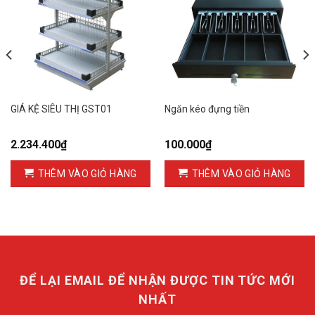
GIÁ KỆ SIÊU THỊ GST01
Ngăn kéo đựng tiền
2.234.400
₫
100.000
₫
THÊM VÀO GIỎ HÀNG
THÊM VÀO GIỎ HÀNG
ĐỂ LẠI EMAIL ĐỂ NHẬN ĐƯỢC TIN TỨC MỚI
NHẤT