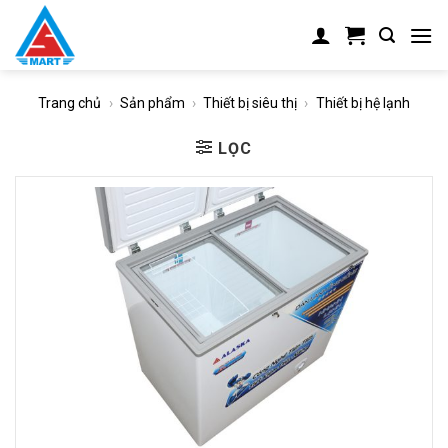
Skip
to
content
Trang chủ
›
Sản phẩm
›
Thiết bị siêu thị
›
Thiết bị hệ lạnh
LỌC