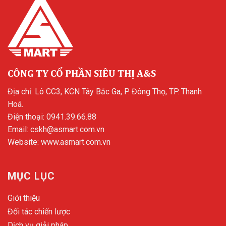
CÔNG TY CỔ PHẦN SIÊU THỊ A&S
Địa chỉ: Lô CC3, KCN Tây Bắc Ga, P. Đông Thọ, TP. Thanh
Hoá.
Điện thoại:
0941.39.66.88
Email:
cskh@asmart.com.vn
Website:
www.asmart.com.vn
MỤC LỤC
Giới thiệu
Đối tác chiến lược
Dịch vụ giải pháp