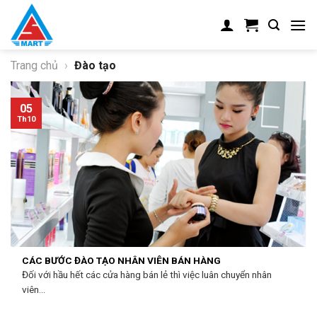
Skip
to
content
Trang chủ
›
Đào tạo
05
Th10
CÁC BƯỚC ĐÀO TẠO NHÂN VIÊN BÁN HÀNG
Đối với hầu hết các cửa hàng bán lẻ thì việc luân chuyển nhân
viên...