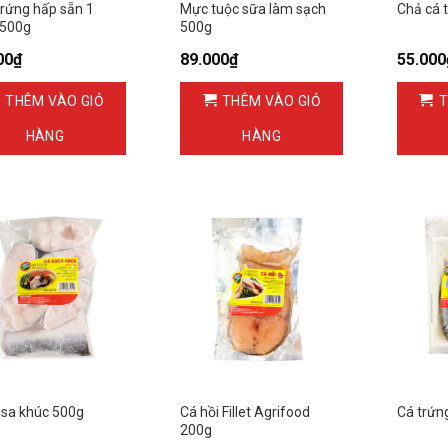
rứng hấp sẵn 1
Mực tuộc sữa làm sạch
Chả cá 
 500g
500g
00
₫
89.000
₫
55.000
THÊM VÀO GIỎ
THÊM VÀO GIỎ
T
HÀNG
HÀNG
sa khúc 500g
Cá hồi Fillet Agrifood
Cá trứn
200g