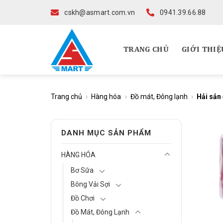
Skip
cskh@asmart.com.vn
0941.39.66.88
to
content
TRANG CHỦ
GIỚI THIỆ
Trang chủ
›
Hàng hóa
›
Đồ mát, Đông lạnh
›
Hải sản
DANH MỤC SẢN PHẨM
HÀNG HÓA
Bơ Sữa
Bông Vải Sợi
Đồ Chơi
Đồ Mát, Đông Lạnh