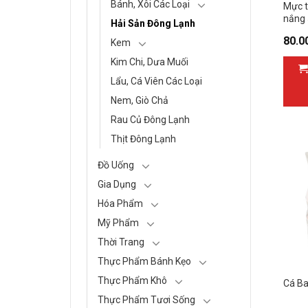
Bánh, Xôi Các Loại
Mực t
nắng
Hải Sản Đông Lạnh
80.0
Kem
Kim Chi, Dưa Muối
Lẩu, Cá Viên Các Loại
Nem, Giò Chả
Rau Củ Đông Lạnh
Thịt Đông Lạnh
Đồ Uống
Gia Dụng
Hóa Phẩm
Mỹ Phẩm
Thời Trang
Thực Phẩm Bánh Kẹo
Thực Phẩm Khô
Cá Ba
Thực Phẩm Tươi Sống