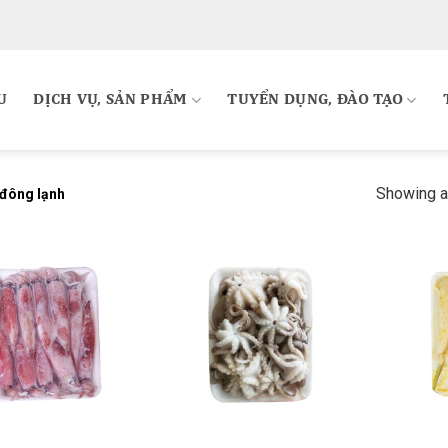
U
DỊCH VỤ, SẢN PHẨM
TUYỂN DỤNG, ĐÀO TẠO
Showing al
 đông lạnh