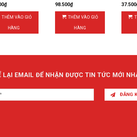
00
₫
98.500
₫
37.500
THÊM VÀO GIỎ
THÊM VÀO GIỎ
T
HÀNG
HÀNG
Ể LẠI EMAIL ĐỂ NHẬN ĐƯỢC TIN TỨC MỚI NH
ĐĂNG 