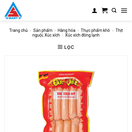
Skip
to
content
Trang chủ
›
Sản phẩm
›
Hàng hóa
›
Thực phẩm khô
›
Thịt
nguội, Xúc xích
›
Xúc xích đông lạnh
LỌC