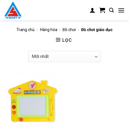
Skip
to
content
Trang chủ
›
Hàng hóa
›
Đồ chơi
›
Đồ chơi giáo dục
LỌC