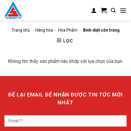
Skip
to
content
Trang chủ
›
Hàng hóa
›
Hóa Phẩm
›
Bình diệt côn trùng
LỌC
Không tìm thấy sản phẩm nào khớp với lựa chọn của bạn.
ĐỂ LẠI EMAIL ĐỂ NHẬN ĐƯỢC TIN TỨC MỚI
NHẤT