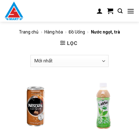
Skip
to
content
Trang chủ
›
Hàng hóa
›
Đồ Uống
›
Nước ngọt, trà
LỌC