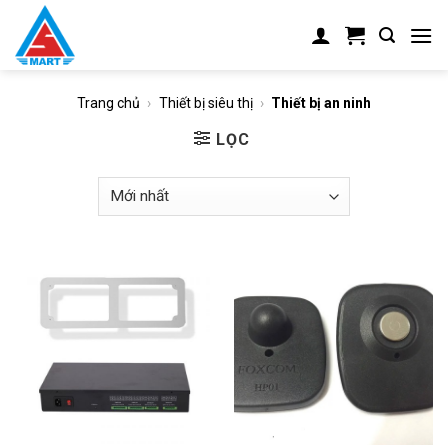
Skip
to
content
Trang chủ
›
Thiết bị siêu thị
›
Thiết bị an ninh
LỌC