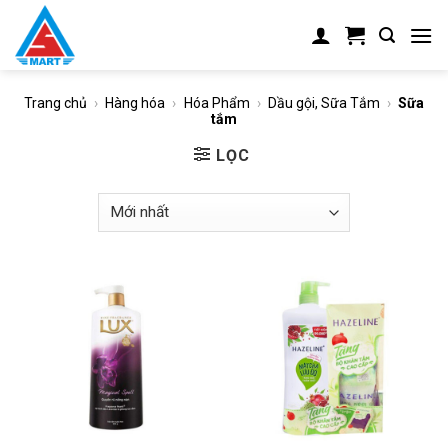
Skip
to
content
Trang chủ
›
Hàng hóa
›
Hóa Phẩm
›
Dầu gội, Sữa Tắm
›
Sữa
tắm
LỌC