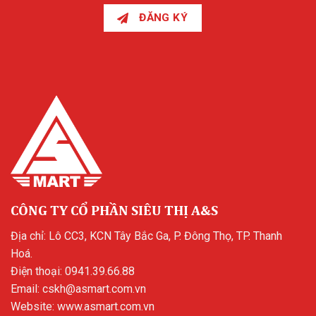
ĐĂNG KÝ
CÔNG TY CỔ PHẦN SIÊU THỊ A&S
Địa chỉ: Lô CC3, KCN Tây Bắc Ga, P. Đông Thọ, TP. Thanh
Hoá.
Điện thoại:
0941.39.66.88
Email:
cskh@asmart.com.vn
Website:
www.asmart.com.vn