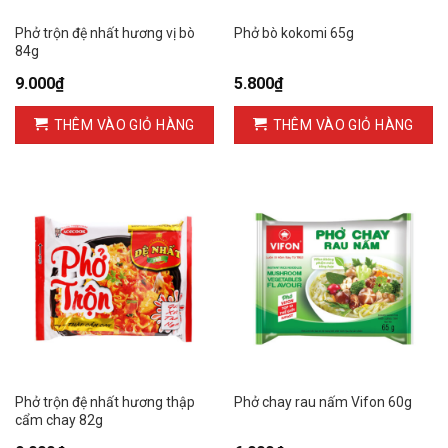
Phở trộn đệ nhất hương vị bò
Phở bò kokomi 65g
84g
9.000
₫
5.800
₫
THÊM VÀO GIỎ HÀNG
THÊM VÀO GIỎ HÀNG
Phở trộn đệ nhất hương thập
Phở chay rau nấm Vifon 60g
cẩm chay 82g