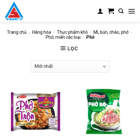
Skip
to
content
Trang chủ
›
Hàng hóa
›
Thực phẩm khô
›
Mì, bún, cháo, phở
›
Phở, miến các loại
›
Phở
LỌC