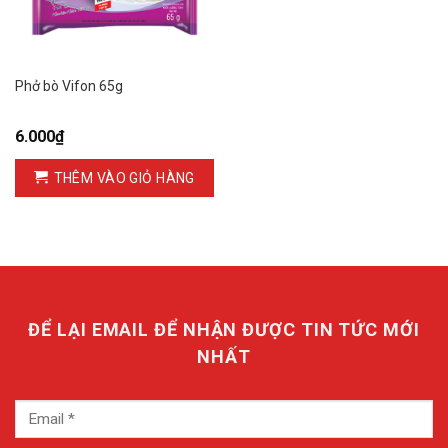
Phở bò Vifon 65g
6.000
₫
THÊM VÀO GIỎ HÀNG
ĐỂ LẠI EMAIL ĐỂ NHẬN ĐƯỢC TIN TỨC MỚI
NHẤT