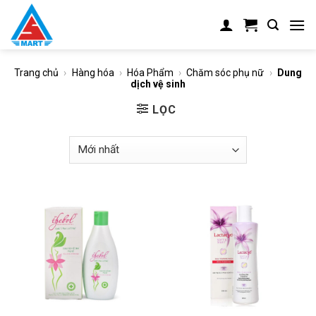
Skip
to
content
Trang chủ
›
Hàng hóa
›
Hóa Phẩm
›
Chăm sóc phụ nữ
›
Dung
dịch vệ sinh
LỌC