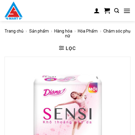
Skip
to
content
Trang chủ
›
Sản phẩm
›
Hàng hóa
›
Hóa Phẩm
›
Chăm sóc phụ
nữ
LỌC