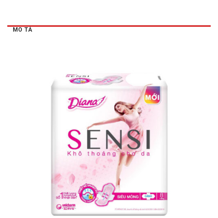
MÔ TẢ