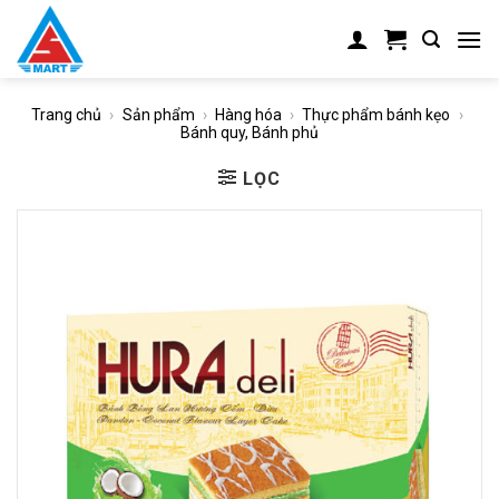
Skip
to
content
Trang chủ
›
Sản phẩm
›
Hàng hóa
›
Thực phẩm bánh kẹo
›
Bánh quy, Bánh phủ
LỌC