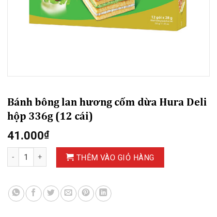
Bánh bông lan hương cốm dừa Hura Deli
hộp 336g (12 cái)
41.000
₫
Bánh bông lan hương cốm dừa Hura Deli hộp 336g (12 cái) số 
THÊM VÀO GIỎ HÀNG