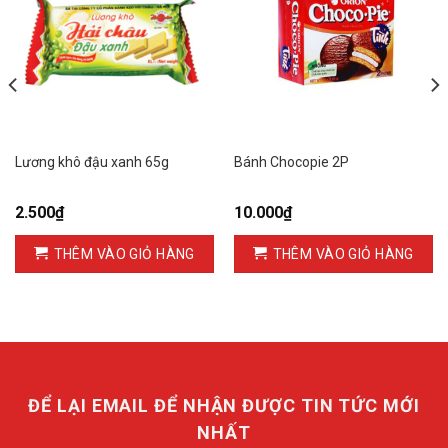
Lương khô đậu xanh 65g
Bánh Chocopie 2P
2.500
₫
10.000
₫
THÊM VÀO GIỎ HÀNG
THÊM VÀO GIỎ HÀNG
ĐỂ LẠI EMAIL ĐỂ NHẬN ĐƯỢC TIN TỨC MỚI
NHẤT