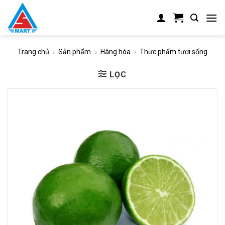
Skip
to
content
Trang chủ
›
Sản phẩm
›
Hàng hóa
›
Thực phẩm tươi sống
LỌC