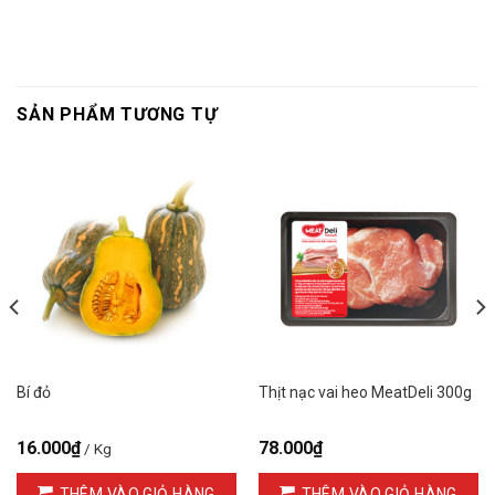
SẢN PHẨM TƯƠNG TỰ
Bí đỏ
Thịt nạc vai heo MeatDeli 300g
16.000
₫
78.000
₫
/ Kg
THÊM VÀO GIỎ HÀNG
THÊM VÀO GIỎ HÀNG