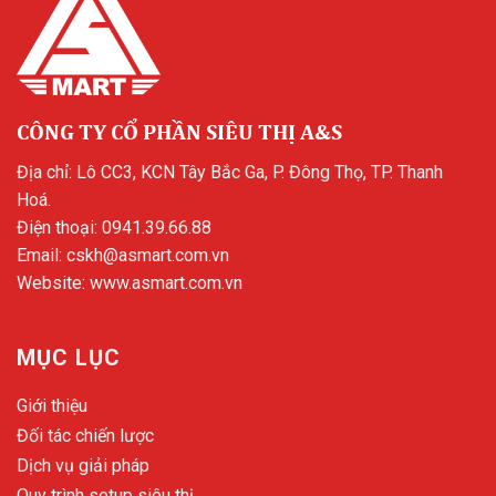
CÔNG TY CỔ PHẦN SIÊU THỊ A&S
Địa chỉ: Lô CC3, KCN Tây Bắc Ga, P. Đông Thọ, TP. Thanh
Hoá.
Điện thoại:
0941.39.66.88
Email:
cskh@asmart.com.vn
Website:
www.asmart.com.vn
MỤC LỤC
Giới thiệu
Đối tác chiến lược
Dịch vụ giải pháp
Quy trình setup siêu thị