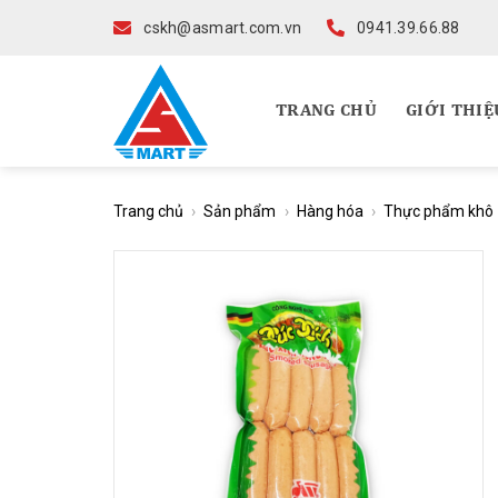
Skip
cskh@asmart.com.vn
0941.39.66.88
to
content
TRANG CHỦ
GIỚI THIỆ
Trang chủ
›
Sản phẩm
›
Hàng hóa
›
Thực phẩm khô