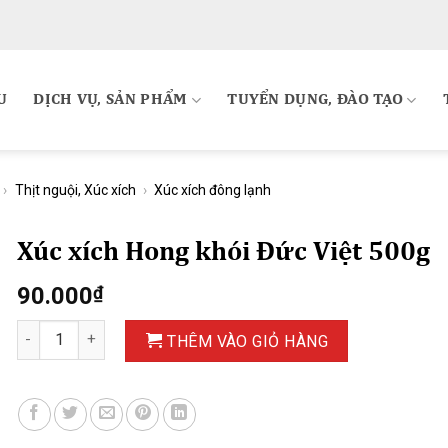
U
DỊCH VỤ, SẢN PHẨM
TUYỂN DỤNG, ĐÀO TẠO
›
Thịt nguội, Xúc xích
›
Xúc xích đông lạnh
Xúc xích Hong khói Đức Việt 500g
90.000
₫
Xúc xích Hong khói Đức Việt 500g số lượng
THÊM VÀO GIỎ HÀNG