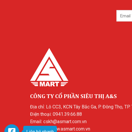
CÔNG TY CỔ PHẦN SIÊU THỊ A&S
Địa chỉ: Lô CC3, KCN Tây Bắc Ga, P. Đông Thọ, TP.
Điện thoại:
0941.39.66.88
Email:
cskh@asmart.com.vn
Website:
www.asmart.com.vn
Liên hệ nhanh