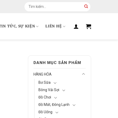
Tìm
kiếm:
TIN TỨC, SỰ KIỆN
LIÊN HỆ
DANH MỤC SẢN PHẨM
HÀNG HÓA
Bơ Sữa
Bông Vải Sợi
Đồ Chơi
Đồ Mát, Đông Lạnh
Đồ Uống