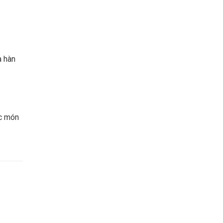
a hàn
ác món