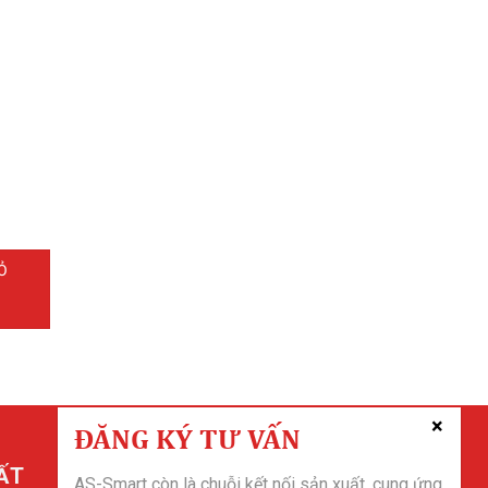
Ỏ
ĐĂNG KÝ TƯ VẤN
ẤT
AS-Smart còn là chuỗi kết nối sản xuất, cung ứng