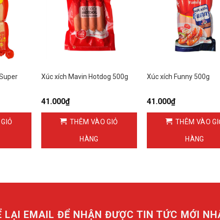
 Super
Xúc xích Mavin Hotdog 500g
Xúc xích Funny 500g
41.000
₫
41.000
₫
 GIỎ
THÊM VÀO GIỎ
THÊM VÀO GI
HÀNG
HÀNG
Ể LẠI EMAIL ĐỂ NHẬN ĐƯỢC TIN TỨC MỚI NH