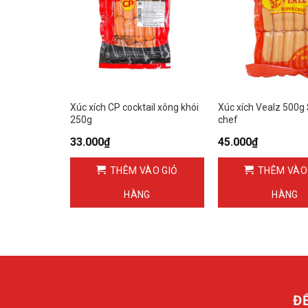
Xúc xích CP cocktail xông khói
Xúc xích Vealz 500g
250g
chef
33.000
₫
45.000
₫
ÀO GIỎ
THÊM VÀO GIỎ
THÊM VÀO
G
HÀNG
HÀNG
Đ