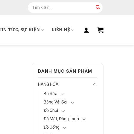
Tìm
kiếm:
TIN TỨC, SỰ KIỆN
LIÊN HỆ
DANH MỤC SẢN PHẨM
HÀNG HÓA
Bơ Sữa
Bông Vải Sợi
Đồ Chơi
Đồ Mát, Đông Lạnh
Đồ Uống