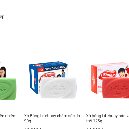
iếp
iên nhiên
Xà Bông Lifebuoy chăm sóc da
Xà bông Lifebuoy bảo v
90g
trội 125g