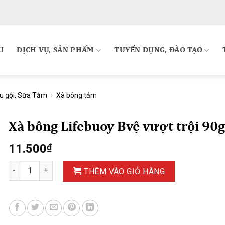
U
DỊCH VỤ, SẢN PHẨM
TUYỂN DỤNG, ĐÀO TẠO
u gội, Sữa Tắm
›
Xà bông tắm
Xà bông Lifebuoy Bvệ vượt trội 90g
11.500
₫
Xà bông Lifebuoy Bvệ vượt trội 90g số lượng
THÊM VÀO GIỎ HÀNG