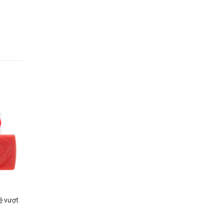
ệ vượt