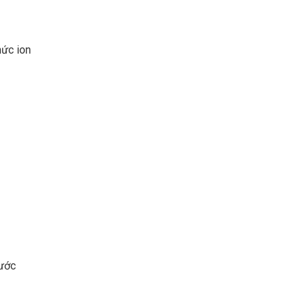
hức ion
nước