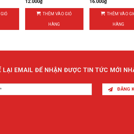
12.000
₫
16.000
₫
 GIỎ
THÊM VÀO GIỎ
THÊM VÀO GI
HÀNG
HÀNG
Ể LẠI EMAIL ĐỂ NHẬN ĐƯỢC TIN TỨC MỚI NH
ĐĂNG 