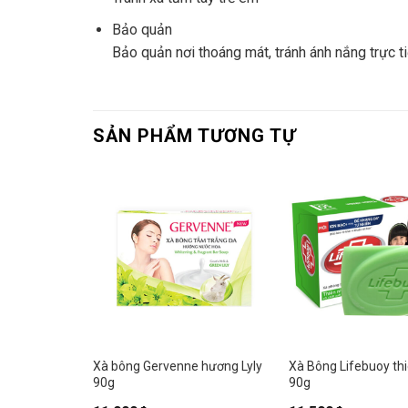
Bảo quản
Bảo quản nơi thoáng mát, tránh ánh nắng trực t
SẢN PHẨM TƯƠNG TỰ
 matcha 90g
Xà bông Gervenne hương Lyly
Xà Bông Lifebuoy th
90g
90g