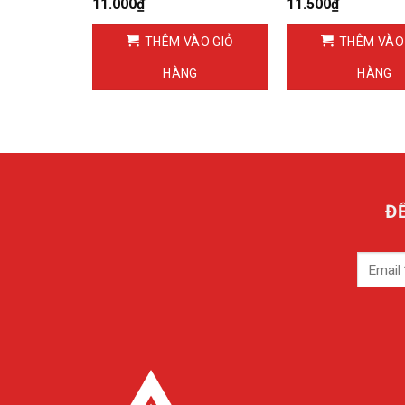
11.000
₫
11.500
₫
ÀO GIỎ
THÊM VÀO GIỎ
THÊM VÀO
G
HÀNG
HÀNG
Đ