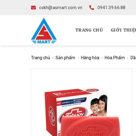
Skip
cskh@asmart.com.vn
0941.39.66.88
to
content
TRANG CHỦ
GIỚI THIỆ
Trang chủ
›
Sản phẩm
›
Hàng hóa
›
Hóa Phẩm
›
Dầ