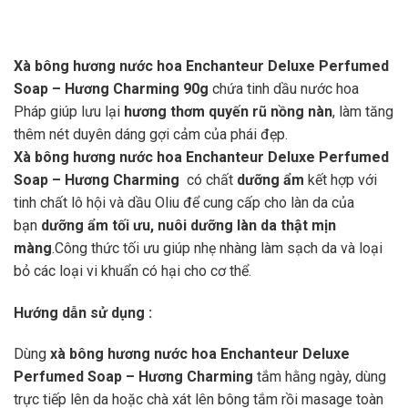
Xà bông hương nước hoa Enchanteur Deluxe Perfumed
Soap – Hương Charming 90g
chứa tinh dầu nước hoa
Pháp giúp lưu lại
hương thơm quyến rũ nồng nàn
, làm tăng
thêm nét duyên dáng gợi cảm của phái đẹp.
Xà bông hương nước hoa Enchanteur Deluxe Perfumed
Soap – Hương Charming
có chất
dưỡng ẩm
kết hợp với
tinh chất lô hội và dầu Oliu để cung cấp cho làn da của
bạn
dưỡng ẩm tối ưu, nuôi dưỡng làn da thật mịn
màng
.Công thức tối ưu giúp nhẹ nhàng làm sạch da và loại
bỏ các loại vi khuẩn có hại cho cơ thể.
Hướng dẫn sử dụng :
Dùng
x
à bông hương nước hoa Enchanteur Deluxe
Perfumed Soap – Hương Charming
tắm hằng ngày, dùng
trực tiếp lên da hoặc chà xát lên bông tắm rồi masage toàn