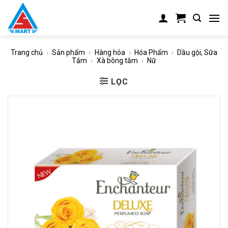
Skip
to
content
Trang chủ
›
Sản phẩm
›
Hàng hóa
›
Hóa Phẩm
›
Dầu gội, Sữa
Tắm
›
Xà bông tắm
›
Nữ
LỌC