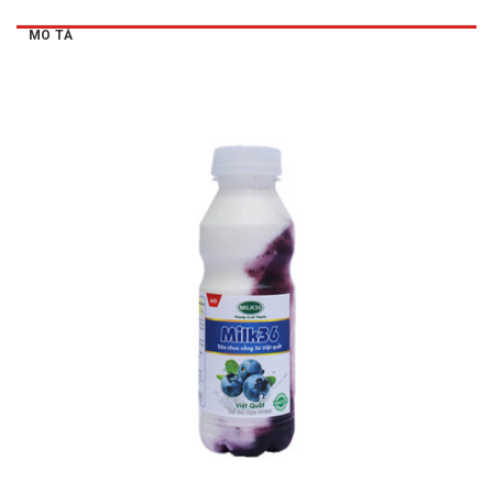
MÔ TẢ