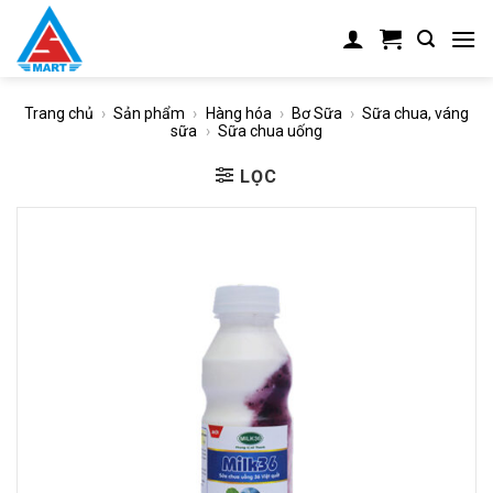
Skip
to
content
Trang chủ
›
Sản phẩm
›
Hàng hóa
›
Bơ Sữa
›
Sữa chua, váng
sữa
›
Sữa chua uống
LỌC