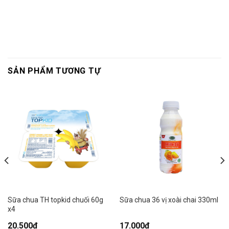
SẢN PHẨM TƯƠNG TỰ
Sữa chua TH topkid chuối 60g
Sữa chua 36 vị xoài chai 330ml
x4
20.500
₫
17.000
₫