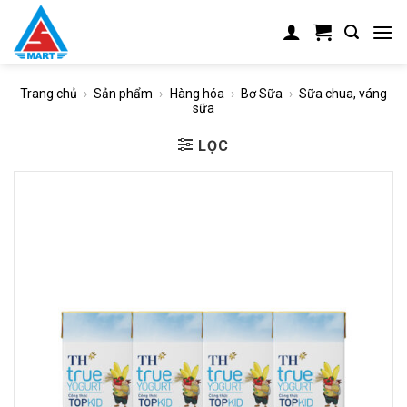
Skip
to
content
Trang chủ
›
Sản phẩm
›
Hàng hóa
›
Bơ Sữa
›
Sữa chua, váng
sữa
LỌC