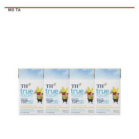
MÔ TẢ