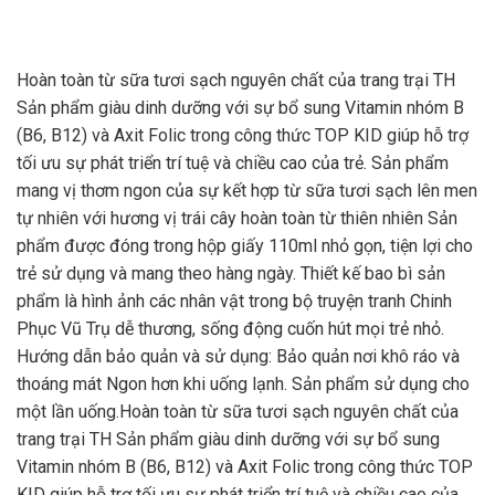
Hoàn toàn từ sữa tươi sạch nguyên chất của trang trại TH
Sản phẩm giàu dinh dưỡng với sự bổ sung Vitamin nhóm B
(B6, B12) và Axit Folic trong công thức TOP KID giúp hỗ trợ
tối ưu sự phát triển trí tuệ và chiều cao của trẻ. Sản phẩm
mang vị thơm ngon của sự kết hợp từ sữa tươi sạch lên men
tự nhiên với hương vị trái cây hoàn toàn từ thiên nhiên Sản
phẩm được đóng trong hộp giấy 110ml nhỏ gọn, tiện lợi cho
trẻ sử dụng và mang theo hàng ngày. Thiết kế bao bì sản
phẩm là hình ảnh các nhân vật trong bộ truyện tranh Chinh
Phục Vũ Trụ dễ thương, sống động cuốn hút mọi trẻ nhỏ.
Hướng dẫn bảo quản và sử dụng: Bảo quản nơi khô ráo và
thoáng mát Ngon hơn khi uống lạnh. Sản phẩm sử dụng cho
một lần uống.Hoàn toàn từ sữa tươi sạch nguyên chất của
trang trại TH Sản phẩm giàu dinh dưỡng với sự bổ sung
Vitamin nhóm B (B6, B12) và Axit Folic trong công thức TOP
KID giúp hỗ trợ tối ưu sự phát triển trí tuệ và chiều cao của