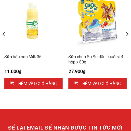
Sữa bắp non Milk 36
Sữa chua Su Su dâu chuối vỉ 4
hộp x 80g
11.000
₫
27.900
₫
THÊM VÀO GIỎ HÀNG
THÊM VÀO GIỎ HÀNG
ĐỂ LẠI EMAIL ĐỂ NHẬN ĐƯỢC TIN TỨC MỚI