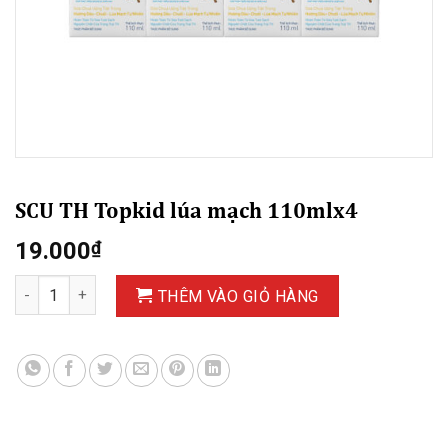
SCU TH Topkid lúa mạch 110mlx4
19.000
₫
SCU TH Topkid lúa mạch 110mlx4 số lượng
THÊM VÀO GIỎ HÀNG