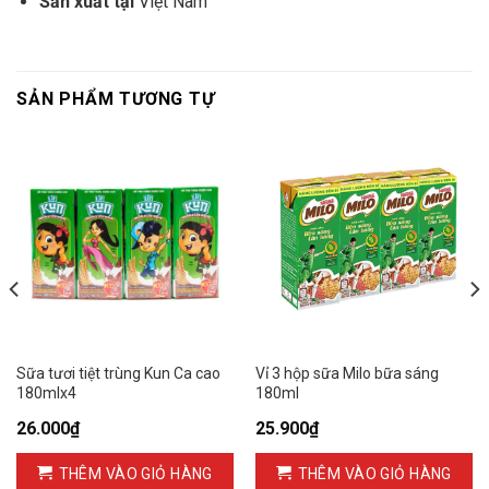
Sản xuất tại
Việt Nam
SẢN PHẨM TƯƠNG TỰ
Sữa tươi tiệt trùng Kun Ca cao
Vỉ 3 hộp sữa Milo bữa sáng
180mlx4
180ml
26.000
₫
25.900
₫
THÊM VÀO GIỎ HÀNG
THÊM VÀO GIỎ HÀNG