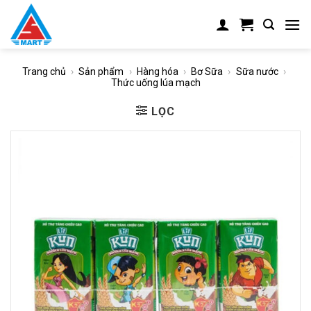
Skip
to
content
Trang chủ
›
Sản phẩm
›
Hàng hóa
›
Bơ Sữa
›
Sữa nước
›
Thức uống lúa mạch
LỌC