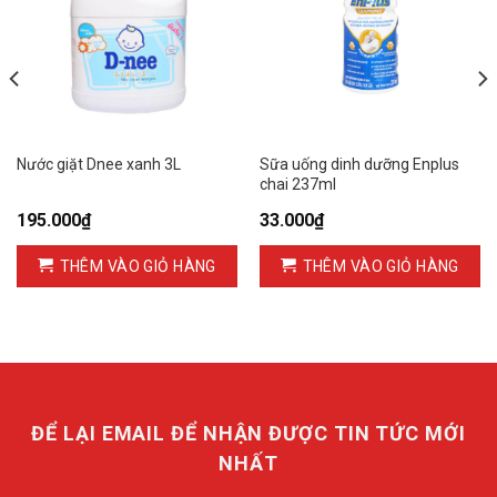
Nước giặt Dnee xanh 3L
Sữa uống dinh dưỡng Enplus
chai 237ml
195.000
₫
33.000
₫
THÊM VÀO GIỎ HÀNG
THÊM VÀO GIỎ HÀNG
ĐỂ LẠI EMAIL ĐỂ NHẬN ĐƯỢC TIN TỨC MỚI
NHẤT