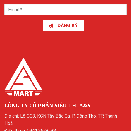
ĐĂNG KÝ
CÔNG TY CỔ PHẦN SIÊU THỊ A&S
Địa chỉ: Lô CC3, KCN Tây Bắc Ga, P. Đông Thọ, TP. Thanh
Hoá.
Điện thoại:
0941.39.66.88