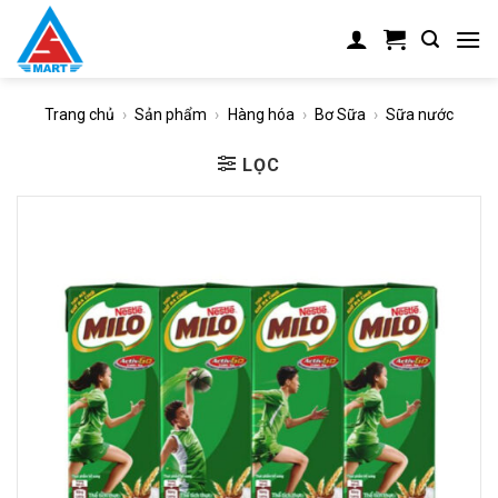
Skip
to
content
Trang chủ
›
Sản phẩm
›
Hàng hóa
›
Bơ Sữa
›
Sữa nước
LỌC