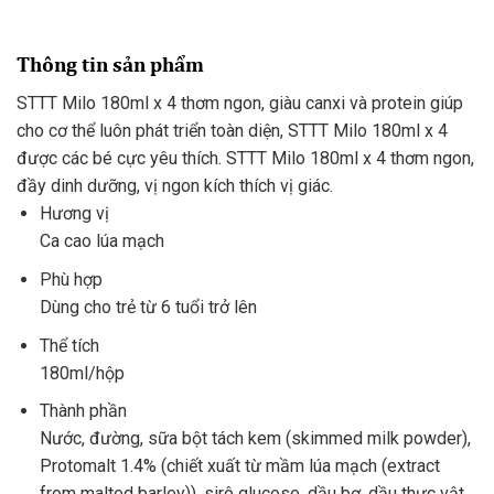
Thông tin sản phẩm
STTT Milo 180ml x 4 thơm ngon, giàu canxi và protein giúp
cho cơ thể luôn phát triển toàn diện, STTT Milo 180ml x 4
được các bé cực yêu thích. STTT Milo 180ml x 4 thơm ngon,
đầy dinh dưỡng, vị ngon kích thích vị giác.
Hương vị
Ca cao lúa mạch
Phù hợp
Dùng cho trẻ từ 6 tuổi trở lên
Thể tích
180ml/hộp
Thành phần
Nước, đường, sữa bột tách kem (skimmed milk powder),
Protomalt 1.4% (chiết xuất từ mầm lúa mạch (extract
from malted barley)), sirô glucose, dầu bơ, dầu thực vật,