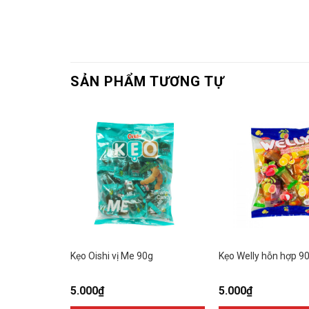
SẢN PHẨM TƯƠNG TỰ
ỏi 13,5g
Kẹo Oishi vị Me 90g
Kẹo Welly hỗn hợp 9
5.000
₫
5.000
₫