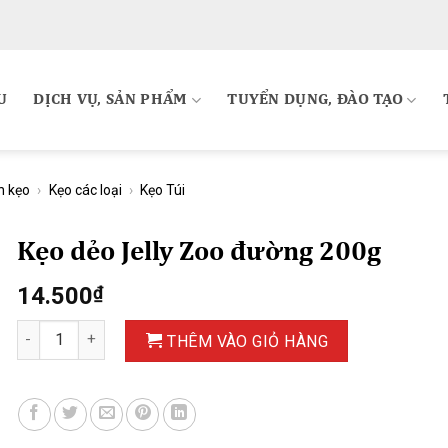
U
DỊCH VỤ, SẢN PHẨM
TUYỂN DỤNG, ĐÀO TẠO
h kẹo
›
Kẹo các loại
›
Kẹo Túi
Kẹo dẻo Jelly Zoo đường 200g
14.500
₫
Kẹo dẻo Jelly Zoo đường 200g số lượng
THÊM VÀO GIỎ HÀNG