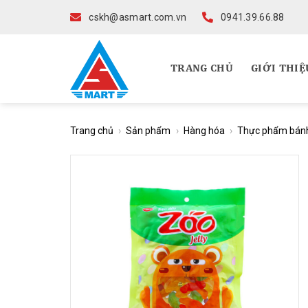
Skip
cskh@asmart.com.vn
0941.39.66.88
to
content
TRANG CHỦ
GIỚI THIỆ
Trang chủ
›
Sản phẩm
›
Hàng hóa
›
Thực phẩm bán