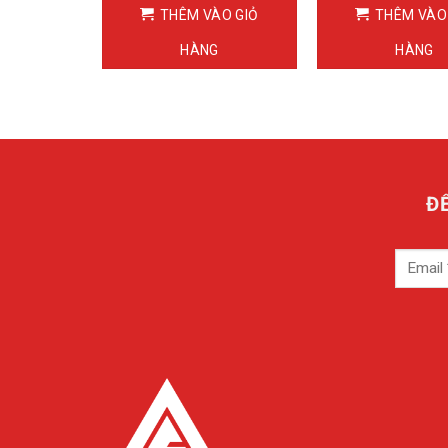
ÀO GIỎ
THÊM VÀO GIỎ
THÊM VÀO
G
HÀNG
HÀNG
Đ