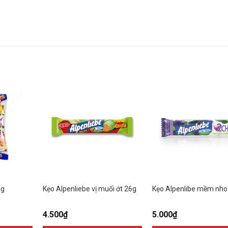
0g
Kẹo Alpenliebe vị muối ớt 26g
Kẹo Alpenlibe mềm nho 
4.500
₫
5.000
₫