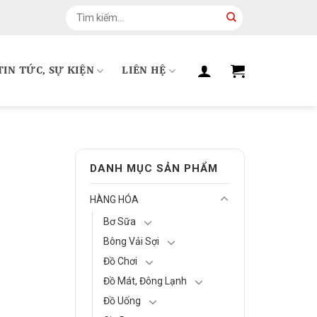
Tìm
kiếm:
TIN TỨC, SỰ KIỆN
LIÊN HỆ
DANH MỤC SẢN PHẨM
HÀNG HÓA
Bơ Sữa
Bông Vải Sợi
Đồ Chơi
Đồ Mát, Đông Lạnh
Đồ Uống