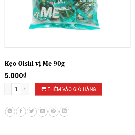
Kẹo Oishi vị Me 90g
5.000
₫
Kẹo Oishi vị Me 90g số lượng
THÊM VÀO GIỎ HÀNG