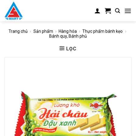
Skip
to
content
Trang chủ
›
Sản phẩm
›
Hàng hóa
›
Thực phẩm bánh kẹo
›
Bánh quy, Bánh phủ
LỌC