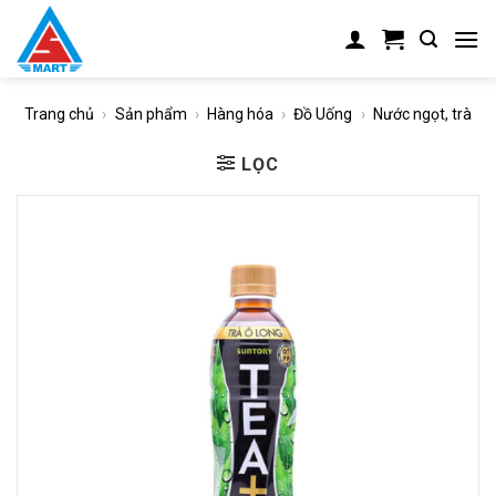
Skip
to
content
Trang chủ
›
Sản phẩm
›
Hàng hóa
›
Đồ Uống
›
Nước ngọt, trà
LỌC