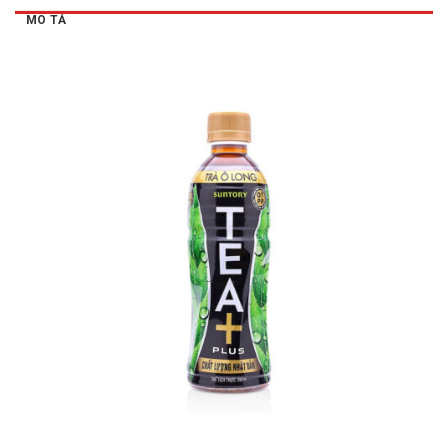
MÔ TẢ