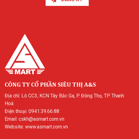
CÔNG TY CỔ PHẦN SIÊU THỊ A&S
Địa chỉ: Lô CC3, KCN Tây Bắc Ga, P. Đông Thọ, TP. Thanh
Hoá.
Điện thoại:
0941.39.66.88
Email:
cskh@asmart.com.vn
Website:
www.asmart.com.vn