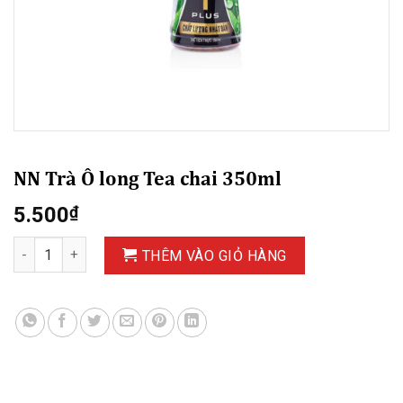
NN Trà Ô long Tea chai 350ml
5.500
₫
NN Trà Ô long Tea chai 350ml số lượng
THÊM VÀO GIỎ HÀNG