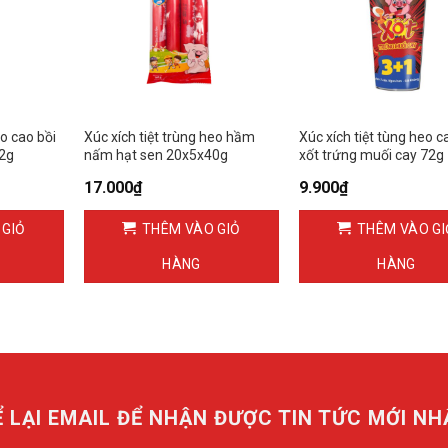
eo cao bồi
Xúc xích tiệt trùng heo hầm
Xúc xích tiệt tùng heo c
72g
nấm hạt sen 20x5x40g
xốt trứng muối cay 72g
17.000
₫
9.900
₫
 GIỎ
THÊM VÀO GIỎ
THÊM VÀO GI
HÀNG
HÀNG
Ể LẠI EMAIL ĐỂ NHẬN ĐƯỢC TIN TỨC MỚI NH