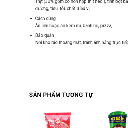
Thịt (30% gồm có hỗn hợp thịt heo ), tinh bột b
đường, tiêu, tỏi, chất điều vị
Cách dùng
Ăn liền hoặc ăn kèm mì, bánh mì, pizza,…
Bảo quản
Nơi khô ráo thoáng mát, tránh ánh nắng trực ti
SẢN PHẨM TƯƠNG TỰ