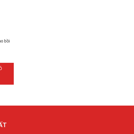
ao bồi
Ỏ
ĐĂNG KÝ TƯ VẤN
ẤT
AS-Smart còn là chuỗi kết nối sản xuất, cung ứng
với người tiêu dùng, tạo nên một hệ sinh thái hỗ