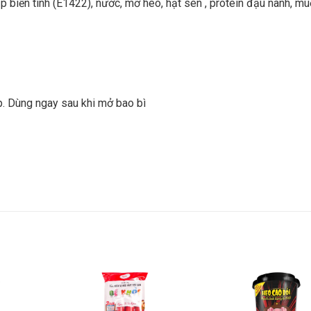
ắp biến tinh (E1422), nước, mỡ heo, hạt sen , protein đậu nành, mu
ếp. Dùng ngay sau khi mở bao bì