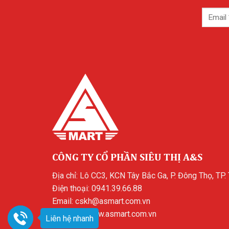
CÔNG TY CỔ PHẦN SIÊU THỊ A&S
Địa chỉ: Lô CC3, KCN Tây Bắc Ga, P. Đông Thọ, TP.
Điện thoại:
0941.39.66.88
Email:
cskh@asmart.com.vn
Website:
www.asmart.com.vn
Liên hệ nhanh