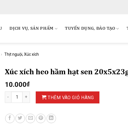
U
DỊCH VỤ, SẢN PHẨM
TUYỂN DỤNG, ĐÀO TẠO
›
Thịt nguội, Xúc xích
Xúc xích heo hầm hạt sen 20x5x23
10.000
₫
Xúc xích heo hầm hạt sen 20x5x23g số lượng
THÊM VÀO GIỎ HÀNG