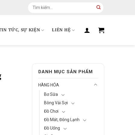
Tìm
kiếm:
TIN TỨC, SỰ KIỆN
LIÊN HỆ
DANH MỤC SẢN PHẨM
g
HÀNG HÓA
Bơ Sữa
Bông Vải Sợi
Đồ Chơi
Đồ Mát, Đông Lạnh
Đồ Uống