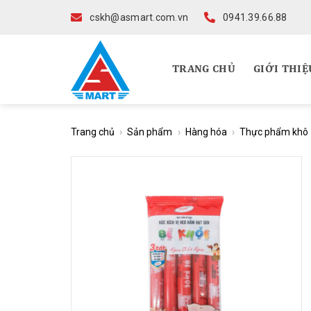
Skip
cskh@asmart.com.vn
0941.39.66.88
to
content
TRANG CHỦ
GIỚI THIỆ
Trang chủ
›
Sản phẩm
›
Hàng hóa
›
Thực phẩm khô