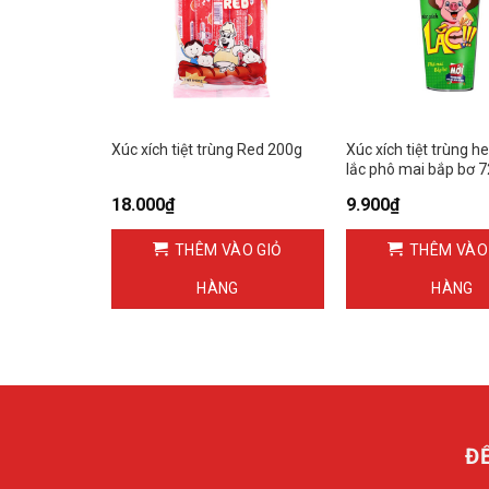
00g Super
Xúc xích tiệt trùng Red 200g
Xúc xích tiệt trùng h
lắc phô mai bắp bơ 
18.000
₫
9.900
₫
ÀO GIỎ
THÊM VÀO GIỎ
THÊM VÀO
G
HÀNG
HÀNG
Đ