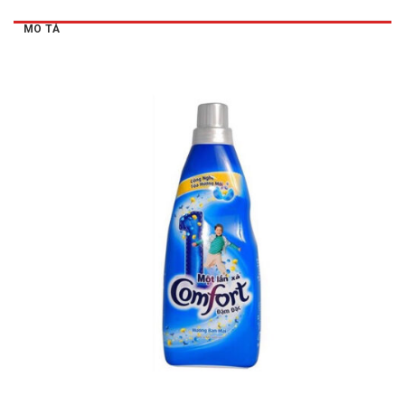
MÔ TẢ