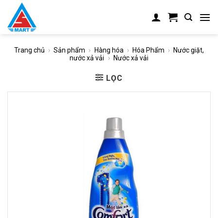
Skip
to
content
Trang chủ
›
Sản phẩm
›
Hàng hóa
›
Hóa Phẩm
›
Nước giặt,
nước xả vải
›
Nước xả vải
LỌC