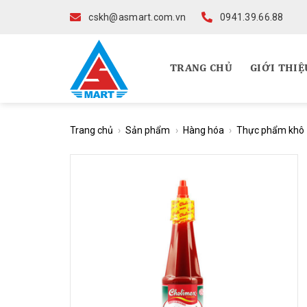
Skip
cskh@asmart.com.vn
0941.39.66.88
to
content
TRANG CHỦ
GIỚI THIỆ
Trang chủ
›
Sản phẩm
›
Hàng hóa
›
Thực phẩm khô