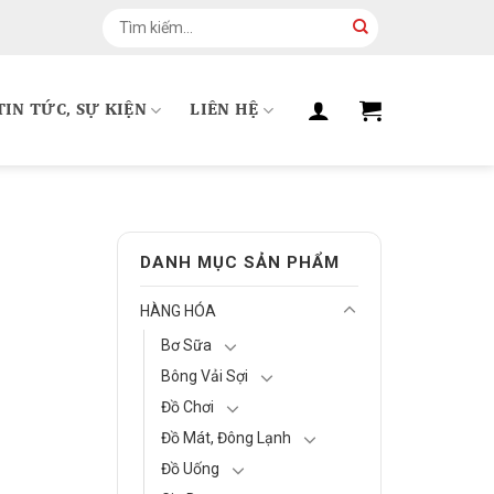
Tìm
kiếm:
TIN TỨC, SỰ KIỆN
LIÊN HỆ
DANH MỤC SẢN PHẨM
HÀNG HÓA
Bơ Sữa
Bông Vải Sợi
Đồ Chơi
Đồ Mát, Đông Lạnh
Đồ Uống