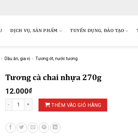
U
DỊCH VỤ, SẢN PHẨM
TUYỂN DỤNG, ĐÀO TẠO
›
Dầu ăn, gia vị
›
Tương ớt, nước tương
Tương cà chai nhựa 270g
12.000
₫
Tương cà chai nhựa 270g số lượng
THÊM VÀO GIỎ HÀNG