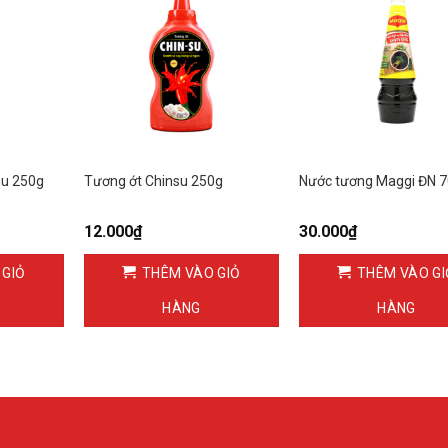
su 250g
Tương ớt Chinsu 250g
Nước tương Maggi ĐN 
12.000
₫
30.000
₫
 GIỎ
THÊM VÀO GIỎ
THÊM VÀO GI
HÀNG
HÀNG