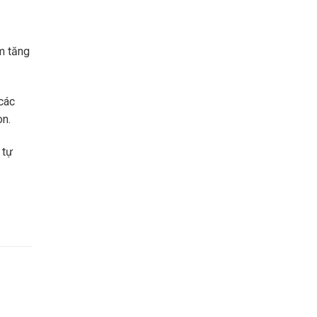
àm tăng
 các
on.
 tự