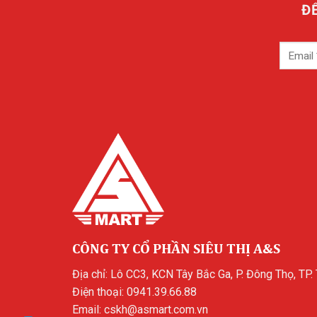
Đ
CÔNG TY CỔ PHẦN SIÊU THỊ A&S
Địa chỉ: Lô CC3, KCN Tây Bắc Ga, P. Đông Thọ, TP.
Điện thoại:
0941.39.66.88
Email:
cskh@asmart.com.vn