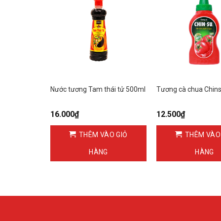
x 270g Chai
Nước tương Tam thái tử 500ml
Tương cà chua Chin
16.000
₫
12.500
₫
ÀO GIỎ
THÊM VÀO GIỎ
THÊM VÀO
G
HÀNG
HÀNG