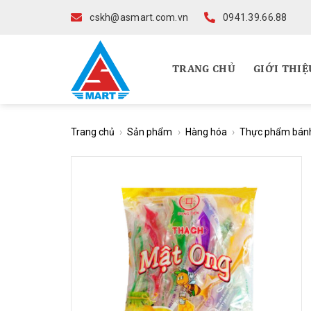
Skip
cskh@asmart.com.vn
0941.39.66.88
to
content
TRANG CHỦ
GIỚI THIỆ
Trang chủ
›
Sản phẩm
›
Hàng hóa
›
Thực phẩm bán