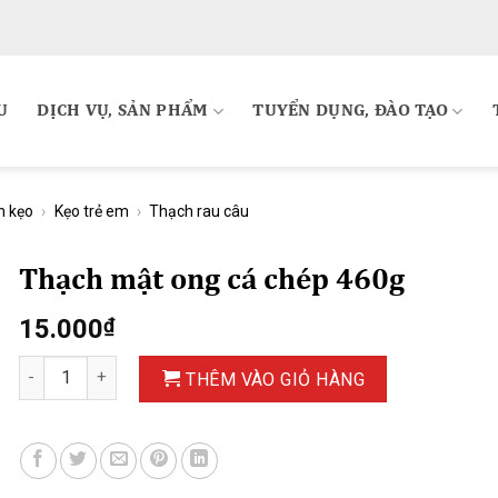
U
DỊCH VỤ, SẢN PHẨM
TUYỂN DỤNG, ĐÀO TẠO
h kẹo
›
Kẹo trẻ em
›
Thạch rau câu
Thạch mật ong cá chép 460g
15.000
₫
Thạch mật ong cá chép 460g số lượng
THÊM VÀO GIỎ HÀNG