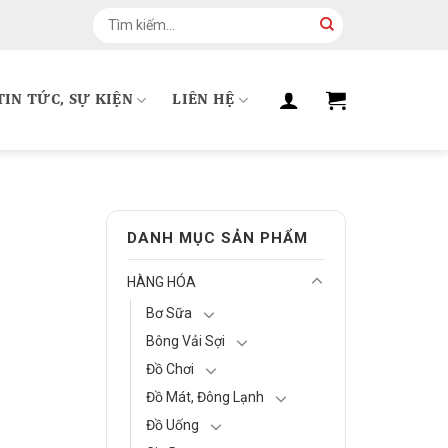
Tìm
kiếm:
TIN TỨC, SỰ KIỆN
LIÊN HỆ
DANH MỤC SẢN PHẨM
HÀNG HÓA
Bơ Sữa
Bông Vải Sợi
Đồ Chơi
Đồ Mát, Đông Lạnh
Đồ Uống