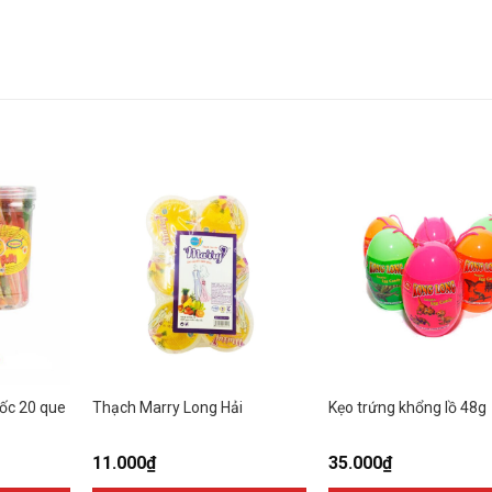
cốc 20 que
Thạch Marry Long Hải
Kẹo trứng khổng lồ 48g
11.000
₫
35.000
₫