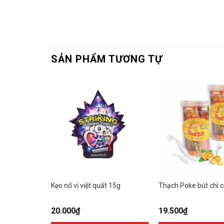
SẢN PHẨM TƯƠNG TỰ
0g
Kẹo nổ vị việt quất 15g
Thạch Poke bút chì 
20.000
₫
19.500
₫