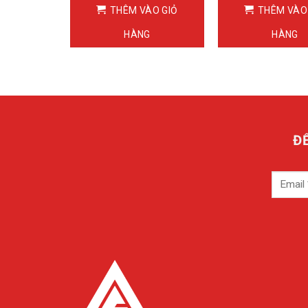
ÀO GIỎ
THÊM VÀO GIỎ
THÊM VÀO
G
HÀNG
HÀNG
Đ