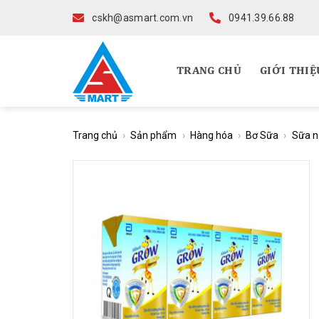
Skip
cskh@asmart.com.vn
0941.39.66.88
to
content
TRANG CHỦ
GIỚI THIỆ
Trang chủ
›
Sản phẩm
›
Hàng hóa
›
Bơ Sữa
›
Sữa n