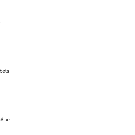
o
 beta-
hể sử