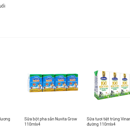
uổi
Hương
Sữa bột pha sẵn Nuvita Grow
Sữa tươi tiệt trùng Vina
110mlx4
đường 110mlx4