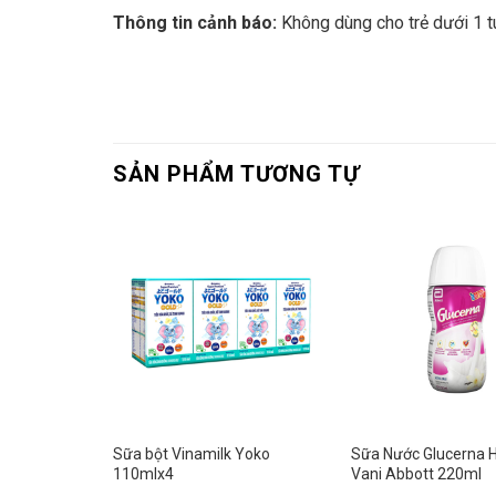
Thông tin cảnh báo:
Không dùng cho trẻ dưới 1 t
SẢN PHẨM TƯƠNG TỰ
g TH có
Sữa bột Vinamilk Yoko
Sữa Nước Glucerna 
110mlx4
Vani Abbott 220ml