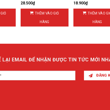
28.500
₫
18.900
₫
 GIỎ
THÊM VÀO GIỎ
THÊM VÀO GI
HÀNG
HÀNG
Ể LẠI EMAIL ĐỂ NHẬN ĐƯỢC TIN TỨC MỚI NH
ĐĂNG 