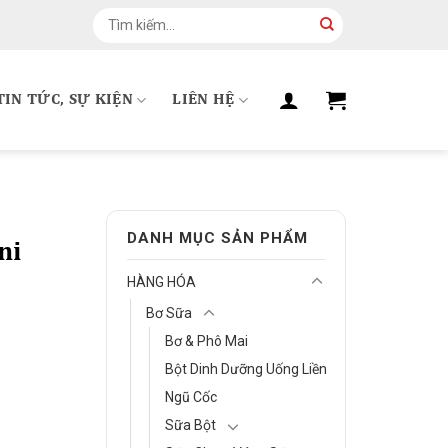
Tìm
kiếm:
TIN TỨC, SỰ KIỆN
LIÊN HỆ
DANH MỤC SẢN PHẨM
ni
HÀNG HÓA
Bơ Sữa
Bơ & Phô Mai
Bột Dinh Dưỡng Uống Liền
Ngũ Cốc
Sữa Bột