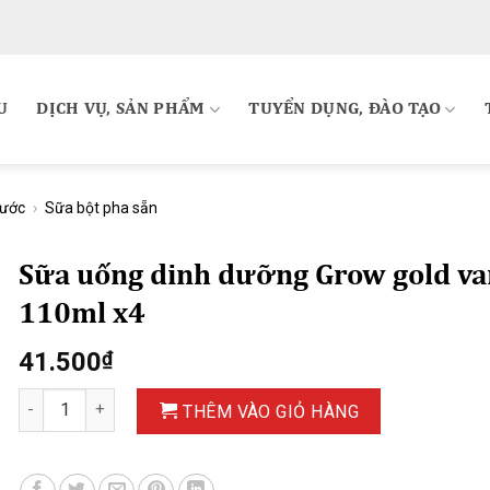
U
DỊCH VỤ, SẢN PHẨM
TUYỂN DỤNG, ĐÀO TẠO
ước
›
Sữa bột pha sẵn
Sữa uống dinh dưỡng Grow gold va
110ml x4
41.500
₫
Sữa uống dinh dưỡng Grow gold vani 110ml x4 số lượng
THÊM VÀO GIỎ HÀNG