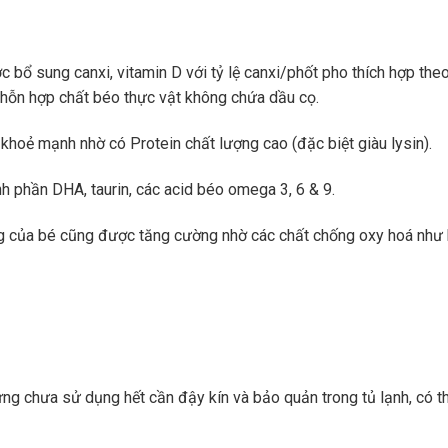
c bổ sung canxi, vitamin D với tỷ lệ canxi/phốt pho thích hợp the
hỗn hợp chất béo thực vật không chứa dầu cọ.
n khoẻ mạnh nhờ có Protein chất lượng cao (đặc biệt giàu lysin).
hành phần DHA, taurin, các acid béo omega 3, 6 & 9.
áng của bé cũng được tăng cường nhờ các chất chống oxy hoá như
g chưa sử dụng hết cần đậy kín và bảo quản trong tủ lạnh, có t