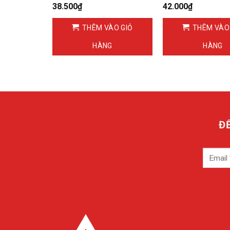
38.500
₫
42.000
₫
ÀO GIỎ
THÊM VÀO GIỎ
THÊM VÀO
G
HÀNG
HÀNG
Đ