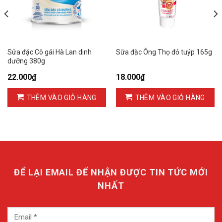
Sữa đặc Cô gái Hà Lan dinh
Sữa đặc Ông Thọ đỏ tuýp 165g
dưỡng 380g
22.000
₫
18.000
₫
THÊM VÀO GIỎ HÀNG
THÊM VÀO GIỎ HÀNG
ĐỂ LẠI EMAIL ĐỂ NHẬN ĐƯỢC TIN TỨC MỚI
NHẤT