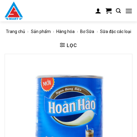
Skip
to
content
Trang chủ
›
Sản phẩm
›
Hàng hóa
›
Bơ Sữa
›
Sữa đặc các loại
LỌC