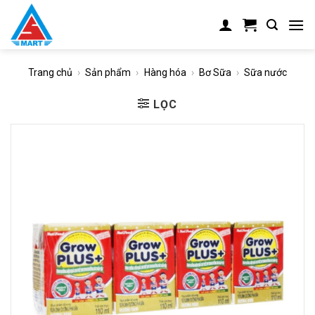
Skip
to
content
Trang chủ
›
Sản phẩm
›
Hàng hóa
›
Bơ Sữa
›
Sữa nước
LỌC