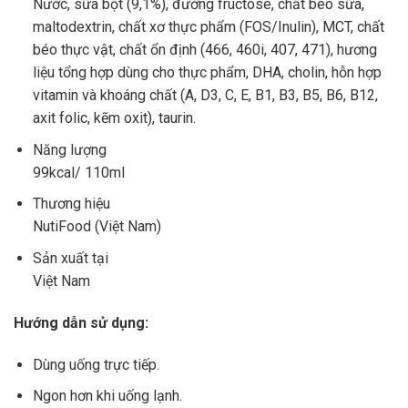
Nước, sữa bột (9,1%), đường fructose, chất béo sữa,
maltodextrin, chất xơ thực phẩm (FOS/Inulin), MCT, chất
béo thực vật, chất ổn định (466, 460i, 407, 471), hương
liệu tổng hợp dùng cho thực phẩm, DHA, cholin, hỗn hợp
vitamin và khoáng chất (A, D3, C, E, B1, B3, B5, B6, B12,
axit folic, kẽm oxit), taurin.
Năng lượng
99kcal/ 110ml
Thương hiệu
NutiFood (Việt Nam)
Sản xuất tại
Việt Nam
Hướng dẫn sử dụng:
Dùng uống trực tiếp.
Ngon hơn khi uống lạnh.