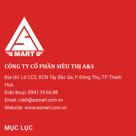
CÔNG TY CỔ PHẦN SIÊU THỊ A&S
Địa chỉ: Lô CC3, KCN Tây Bắc Ga, P. Đông Thọ, TP. Thanh
Hoá.
Điện thoại:
0941.39.66.88
Email:
cskh@asmart.com.vn
Website:
www.asmart.com.vn
MỤC LỤC