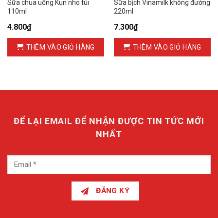
Sữa chua uống Kun nho túi
Sữa bịch Vinamilk không đường
110ml
220ml
4.800
₫
7.300
₫
THÊM VÀO GIỎ HÀNG
THÊM VÀO GIỎ HÀNG
ĐỂ LẠI EMAIL ĐỂ NHẬN ĐƯỢC TIN TỨC MỚI
NHẤT
ĐĂNG KÝ