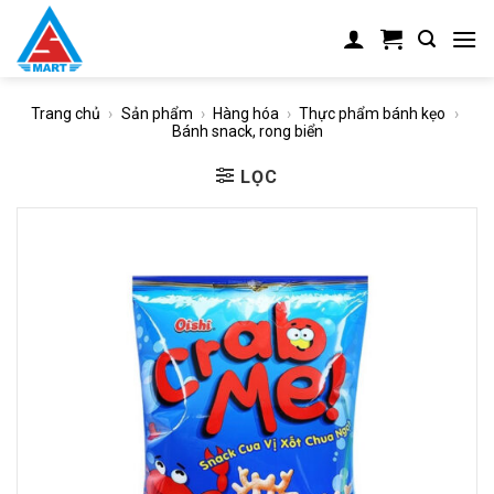
Skip
to
content
Trang chủ
›
Sản phẩm
›
Hàng hóa
›
Thực phẩm bánh kẹo
›
Bánh snack, rong biển
LỌC