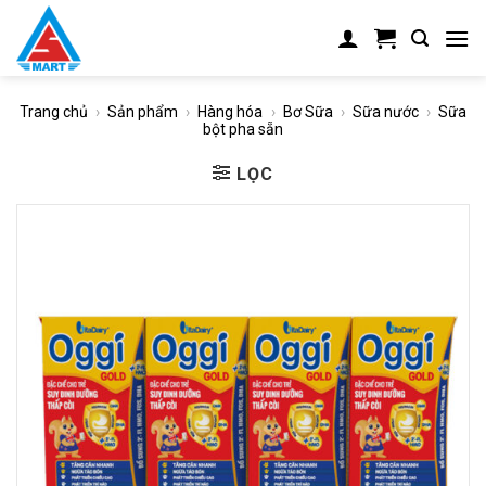
Skip
to
content
Trang chủ
›
Sản phẩm
›
Hàng hóa
›
Bơ Sữa
›
Sữa nước
›
Sữa
bột pha sẵn
LỌC