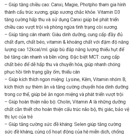
– Giúp tăng chiều cao: Canxi, Magie, Photpho tham gia hình
thành cấu trúc xương, giúp xương chắc khỏe. Vitamin D3
tăng cường hấp thu và sử dụng Canxi giúp bé phát triển
chiều cao vượt trội và phòng ngừa tình trạng còi xương.
– Giúp tăng cân nhanh: Giàu dinh dưỡng, cung cấp đầy đủ
chất đạm, chất béo, vitamin & khoáng chất với đậm độ năng
lượng cao 12kcal/ml. giúp bù đắp năng lượng thiếu hụt để
bé tăng cân nhanh và bền vững. Đặc biệt MCT: cung cấp
chất béo để dễ hấp thu và chuyển hóa, giúp nhanh chóng
phục hồi tình trạng gầy ốm, thiếu cân
– Giúp kích thích ngon miệng: Lysine, Kẽm, Vitamin nhóm B,
kích thích sự thèm ăn và tăng cường chuyển hóa dinh dưỡng
trong cơ thể, giúp bé ăn ngon miệng và phát triển vượt trội
– Giúp hoàn thiện não bộ: Cholin, Vitamin A là những dưỡng
chất cần thiết cho hoàn thiện cấu trúc não bộ, thị giác, bảo vệ
thị lực của trẻ
– Giúp tăng cường sức đề kháng: Selen giúp tăng cường
sức đề kháng, củng cố hoạt động của hệ miễn dịch, chống