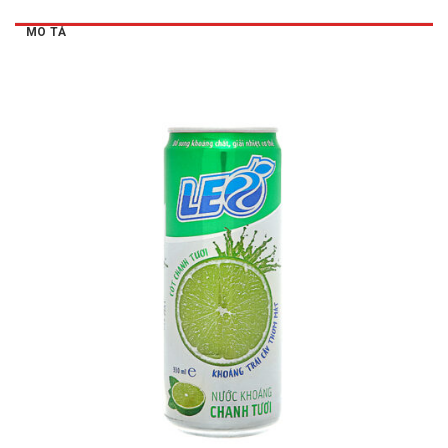
MÔ TẢ