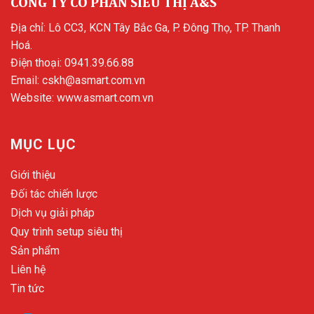
CÔNG TY CỔ PHẦN SIÊU THỊ A&S
Địa chỉ: Lô CC3, KCN Tây Bắc Ga, P. Đông Thọ, TP. Thanh
Hoá.
Điện thoại:
0941.39.66.88
Email:
cskh@asmart.com.vn
Website:
www.asmart.com.vn
MỤC LỤC
Giới thiệu
Đối tác chiến lược
Dịch vụ giải pháp
Quy trình setup siêu thị
Sản phẩm
Liên hệ
Tin tức