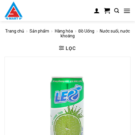
Skip
to
content
Trang chủ
›
Sản phẩm
›
Hàng hóa
›
Đồ Uống
›
Nước suối, nước
khoáng
LỌC