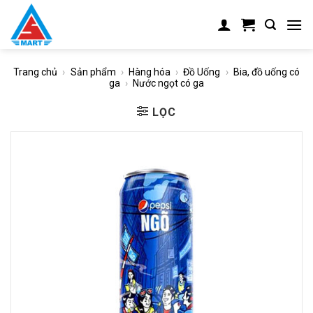
Skip
to
content
Trang chủ
›
Sản phẩm
›
Hàng hóa
›
Đồ Uống
›
Bia, đồ uống có
ga
›
Nước ngọt có ga
LỌC