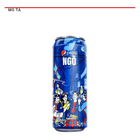
MÔ TẢ