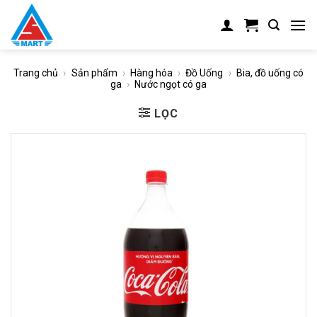
Skip
to
content
Trang chủ
›
Sản phẩm
›
Hàng hóa
›
Đồ Uống
›
Bia, đồ uống có
ga
›
Nước ngọt có ga
LỌC