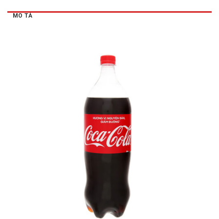
MÔ TẢ