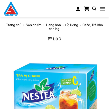
Skip
to
content
Trang chủ
›
Sản phẩm
›
Hàng hóa
›
Đồ Uống
›
Cafe, Trà khô
các loại
LỌC