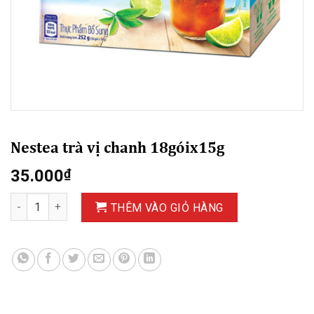
Nestea trà vị chanh 18góix15g
35.000
₫
Nestea trà vị chanh 18góix15g số lượng
THÊM VÀO GIỎ HÀNG