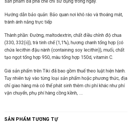
sản phẩm đã pha chế chỉ sử dụng trong ngày.
Hướng dẫn bảo quản: Bảo quan nơi khô ráo và thoáng mát,
tránh ánh nắng trực tiếp
Thành phần: Đường, maltodextrin, chất điều chỉnh độ chua
(330, 332(ii)), trà tinh chế (1,1%), hương chanh tổng hợp (có
chứa lecithin đậu nành (containing soy lecithin)), muối, chất
tạo ngọt tổng hợp 950, màu tổng hợp 150d, vitamin C.
Giá sản phẩm trên Tiki đã bao gồm thuế theo luật hiện hành.
Tuy nhiên tuỳ vào từng loại sản phẩm hoặc phương thức, địa
chỉ giao hàng mà có thể phát sinh thêm chi phí khác như phí
vận chuyển, phụ phí hàng cồng kềnh, ….
SẢN PHẨM TƯƠNG TỰ