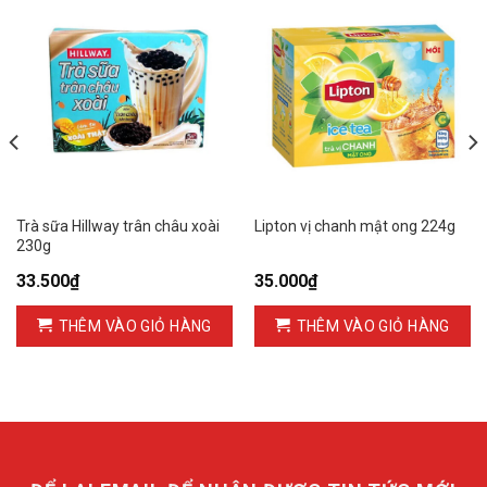
Trà sữa Hillway trân châu xoài
Lipton vị chanh mật ong 224g
230g
33.500
₫
35.000
₫
THÊM VÀO GIỎ HÀNG
THÊM VÀO GIỎ HÀNG