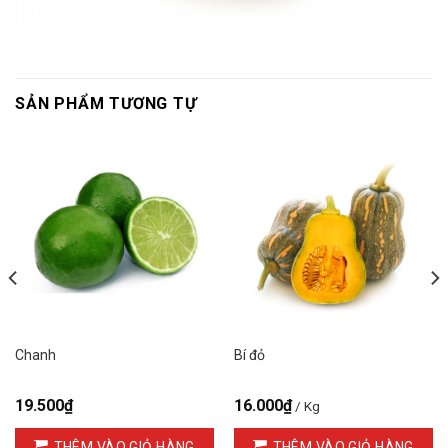
SẢN PHẨM TƯƠNG TỰ
Chanh
Bí đỏ
19.500
₫
16.000
₫
/ Kg
THÊM VÀO GIỎ HÀNG
THÊM VÀO GIỎ HÀNG