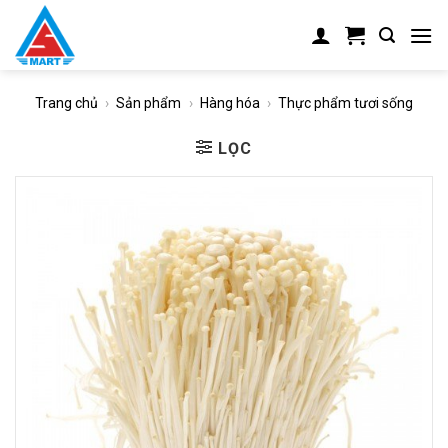
Skip
to
content
Trang chủ
›
Sản phẩm
›
Hàng hóa
›
Thực phẩm tươi sống
LỌC