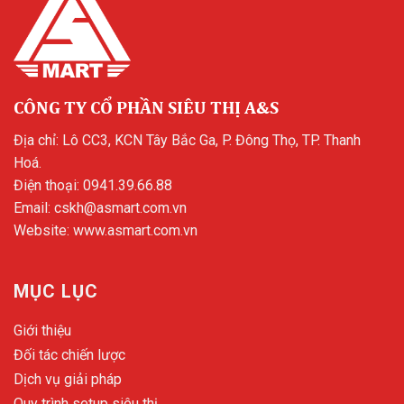
CÔNG TY CỔ PHẦN SIÊU THỊ A&S
Địa chỉ: Lô CC3, KCN Tây Bắc Ga, P. Đông Thọ, TP. Thanh
Hoá.
Điện thoại:
0941.39.66.88
Email:
cskh@asmart.com.vn
Website:
www.asmart.com.vn
MỤC LỤC
Giới thiệu
Đối tác chiến lược
Dịch vụ giải pháp
Quy trình setup siêu thị