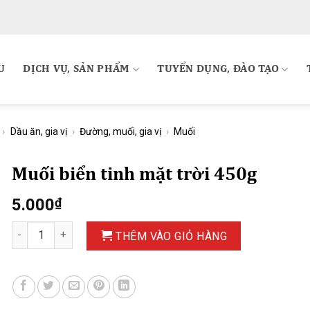
U
DỊCH VỤ, SẢN PHẨM
TUYỂN DỤNG, ĐÀO TẠO
›
Dầu ăn, gia vị
›
Đường, muối, gia vị
›
Muối
Muối biển tinh mặt trời 450g
5.000
₫
Muối biển tinh mặt trời 450g số lượng
THÊM VÀO GIỎ HÀNG