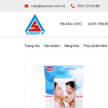
Skip
cskh@asmart.com.vn
0941.39.66.88
to
content
TRANG CHỦ
GIỚI THIỆ
Trang chủ
›
Sản phẩm
›
Hàng hóa
›
Thực phẩm khô