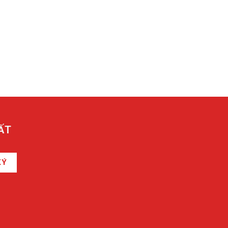
ẤT
KÝ