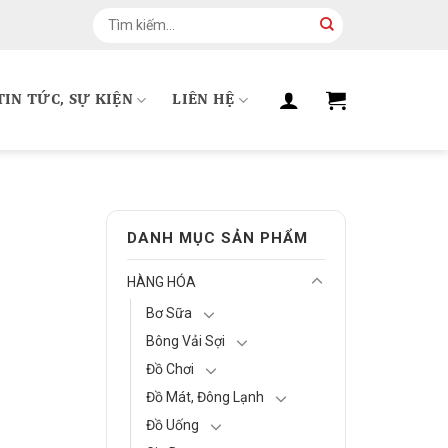
Tìm
kiếm:
TIN TỨC, SỰ KIỆN
LIÊN HỆ
DANH MỤC SẢN PHẨM
HÀNG HÓA
Bơ Sữa
Bông Vải Sợi
Đồ Chơi
Đồ Mát, Đông Lạnh
Đồ Uống