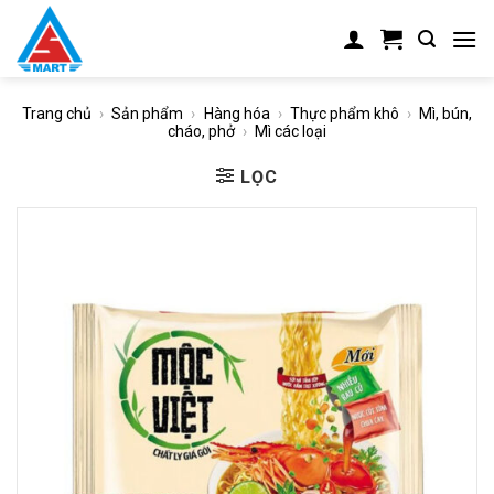
Skip
to
content
Trang chủ
›
Sản phẩm
›
Hàng hóa
›
Thực phẩm khô
›
Mì, bún,
cháo, phở
›
Mì các loại
LỌC