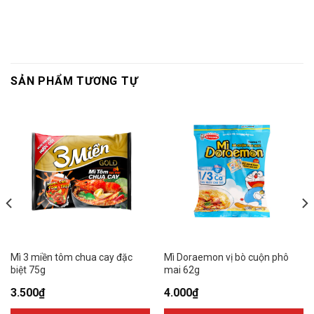
SẢN PHẨM TƯƠNG TỰ
Mì 3 miền tôm chua cay đặc
Mì Doraemon vị bò cuộn phô
biệt 75g
mai 62g
3.500
₫
4.000
₫