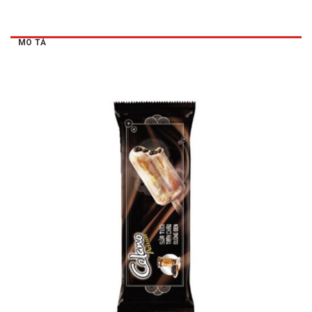
MÔ TẢ