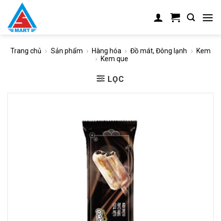
Skip
to
content
Trang chủ
›
Sản phẩm
›
Hàng hóa
›
Đồ mát, Đông lạnh
›
Kem
›
Kem que
LỌC