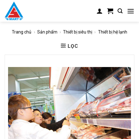
Skip
to
content
Trang chủ
›
Sản phẩm
›
Thiết bị siêu thị
›
Thiết bị hệ lạnh
LỌC