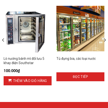
Lò nướng bánh mì đối lưu 5
Tủ đựng bia, các loại nước
khay điện Southstar
100.000
₫
ĐỌC TIẾP
THÊM VÀO GIỎ HÀNG