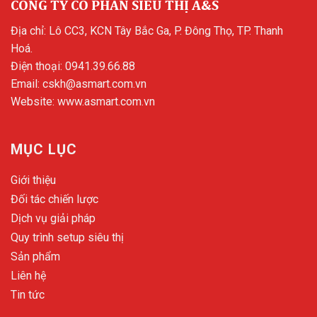
CÔNG TY CỔ PHẦN SIÊU THỊ A&S
Địa chỉ: Lô CC3, KCN Tây Bắc Ga, P. Đông Thọ, TP. Thanh
Hoá.
Điện thoại:
0941.39.66.88
Email:
cskh@asmart.com.vn
Website:
www.asmart.com.vn
MỤC LỤC
Giới thiệu
Đối tác chiến lược
Dịch vụ giải pháp
Quy trình setup siêu thị
Sản phẩm
Liên hệ
Tin tức