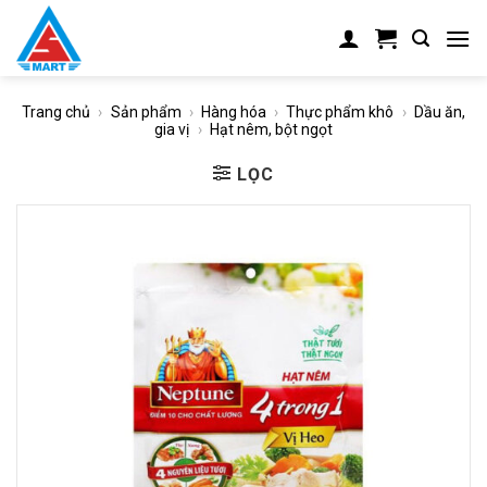
Skip
to
content
Trang chủ
›
Sản phẩm
›
Hàng hóa
›
Thực phẩm khô
›
Dầu ăn,
gia vị
›
Hạt nêm, bột ngọt
LỌC