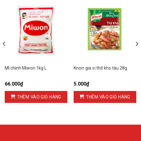
Mì chính Miwon 1kg L
Knorr gia vị thịt kho tàu 28g
66.000
₫
5.000
₫
THÊM VÀO GIỎ HÀNG
THÊM VÀO GIỎ HÀNG