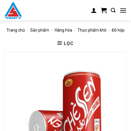
Skip
to
content
Trang chủ
›
Sản phẩm
›
Hàng hóa
›
Thực phẩm khô
›
Đồ hộp
LỌC