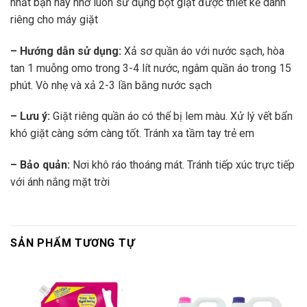
nhất bạn hãy nhớ luôn sử dụng bột giặt được thiết kế dành
riêng cho máy giặt
– Hướng dẫn sử dụng:
Xả sơ quần áo với nước sạch, hòa
tan 1 muỗng omo trong 3-4 lít nước, ngâm quần áo trong 15
phút. Vò nhẹ và xả 2-3 lần bằng nước sạch
– Lưu ý:
Giặt riêng quần áo có thể bị lem màu. Xử lý vết bẩn
khó giặt càng sớm càng tốt. Tránh xa tầm tay trẻ em
– Bảo quản:
Nơi khô ráo thoáng mát. Tránh tiếp xúc trực tiếp
với ánh nắng mặt trời
SẢN PHẨM TƯƠNG TỰ