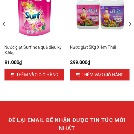
Nước giặt Surf hoa quả diệu kỳ
Nước giặt 5Kg Xiêm Thái
3,5kg
91.000
₫
299.000
₫
THÊM VÀO GIỎ HÀNG
THÊM VÀO GIỎ HÀNG
ĐỂ LẠI EMAIL ĐỂ NHẬN ĐƯỢC TIN TỨC MỚI
NHẤT