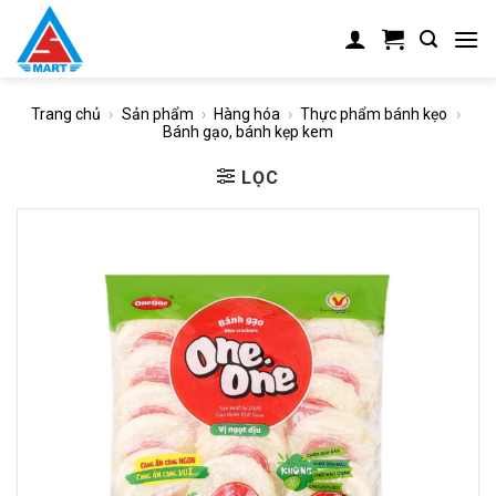
Skip
to
content
Trang chủ
›
Sản phẩm
›
Hàng hóa
›
Thực phẩm bánh kẹo
›
Bánh gạo, bánh kẹp kem
LỌC